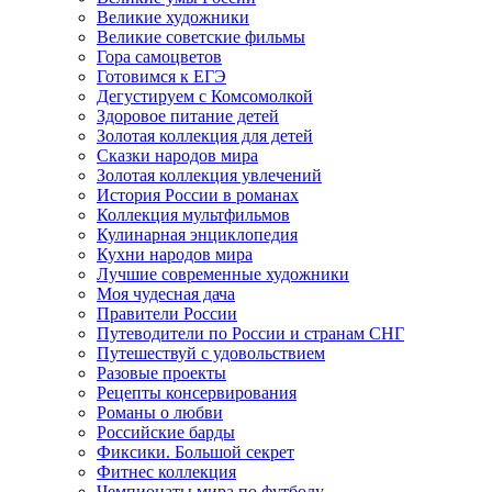
Великие художники
Великие советские фильмы
Гора самоцветов
Готовимся к ЕГЭ
Дегустируем с Комсомолкой
Здоровое питание детей
Золотая коллекция для детей
Сказки народов мира
Золотая коллекция увлечений
История России в романах
Коллекция мультфильмов
Кулинарная энциклопедия
Кухни народов мира
Лучшие современные художники
Моя чудесная дача
Правители России
Путеводители по России и странам СНГ
Путешествуй с удовольствием
Разовые проекты
Рецепты консервирования
Романы о любви
Российские барды
Фиксики. Большой секрет
Фитнес коллекция
Чемпионаты мира по футболу