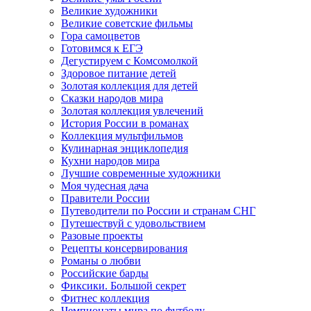
Великие художники
Великие советские фильмы
Гора самоцветов
Готовимся к ЕГЭ
Дегустируем с Комсомолкой
Здоровое питание детей
Золотая коллекция для детей
Сказки народов мира
Золотая коллекция увлечений
История России в романах
Коллекция мультфильмов
Кулинарная энциклопедия
Кухни народов мира
Лучшие современные художники
Моя чудесная дача
Правители России
Путеводители по России и странам СНГ
Путешествуй с удовольствием
Разовые проекты
Рецепты консервирования
Романы о любви
Российские барды
Фиксики. Большой секрет
Фитнес коллекция
Чемпионаты мира по футболу