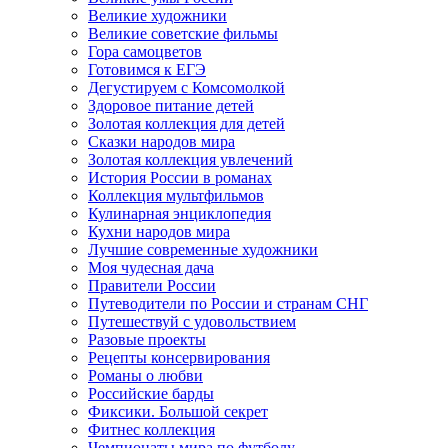
Великие художники
Великие советские фильмы
Гора самоцветов
Готовимся к ЕГЭ
Дегустируем с Комсомолкой
Здоровое питание детей
Золотая коллекция для детей
Сказки народов мира
Золотая коллекция увлечений
История России в романах
Коллекция мультфильмов
Кулинарная энциклопедия
Кухни народов мира
Лучшие современные художники
Моя чудесная дача
Правители России
Путеводители по России и странам СНГ
Путешествуй с удовольствием
Разовые проекты
Рецепты консервирования
Романы о любви
Российские барды
Фиксики. Большой секрет
Фитнес коллекция
Чемпионаты мира по футболу