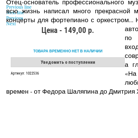
Отец-основатель профессионального муз
Previous line
всю жизнь написал много прекрасной м
Next line
Previous
концерты для фортепиано с оркестром... 
Next
авт
Цена - 149,00 р.
по 
вхо
ТОВАРА ВРЕМЕННО НЕТ В НАЛИЧИИ
сов
Уведомить о поступлении
а г
«На
Артикул: 1022536
люб
времен - от Федора Шаляпина до Дмитрия 