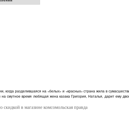
плении
и, когда разделившаяся на «белых» и «красных» страна жила в сумасшеств
на смутное время любящая жена казака Григория, Наталья, дарит ему дво
о скидкой в магазине комсомольская правда