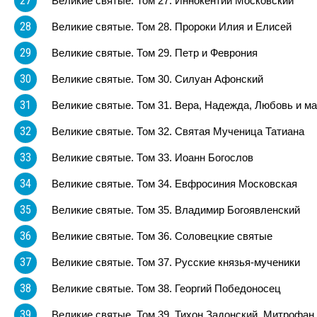
27
Великие святые. Том 27. Иннокентий Московский
28
Великие святые. Том 28. Пророки Илия и Елисей
29
Великие святые. Том 29. Петр и Феврония
30
Великие святые. Том 30. Силуан Афонский
31
Великие святые. Том 31. Вера, Надежда, Любовь и м
32
Великие святые. Том 32. Святая Мученица Татиана
33
Великие святые. Том 33. Иоанн Богослов
34
Великие святые. Том 34. Евфросиния Московская
35
Великие святые. Том 35. Владимир Богоявленский
36
Великие святые. Том 36. Соловецкие святые
37
Великие святые. Том 37. Русские князья-мученики
38
Великие святые. Том 38. Георгий Победоносец
39
Великие святые. Том 39. Тихон Задонский, Митрофан