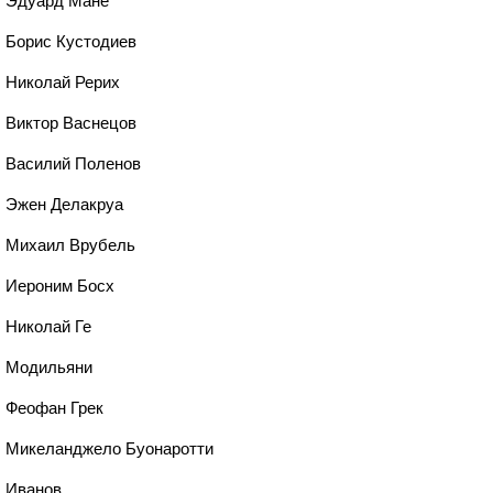
, Эдуард Мане
, Борис Кустодиев
, Николай Рерих
, Виктор Васнецов
, Василий Поленов
, Эжен Делакруа
, Михаил Врубель
, Иероним Босх
, Николай Ге
, Модильяни
, Феофан Грек
8, Микеланджело Буонаротти
, Иванов