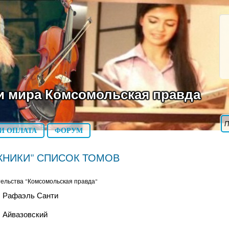
и мира Комсомольская правда
И ОПЛАТА
ФОРУМ
ЖНИКИ" СПИСОК ТОМОВ
тельства "Комсомольская правда"
купить
, Рафаэль Санти
, Айвазовский