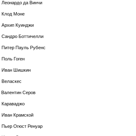
, Леонардо да Винчи
, Клод Моне
, Архип Куинджи
, Сандро Боттичелли
, Питер Пауль Рубенс
 Поль Гоген
9, Иван Шишкин
, Веласкес
, Валентин Серов
, Караваджо
, Иван Крамской
, Пьер Огюст Ренуар