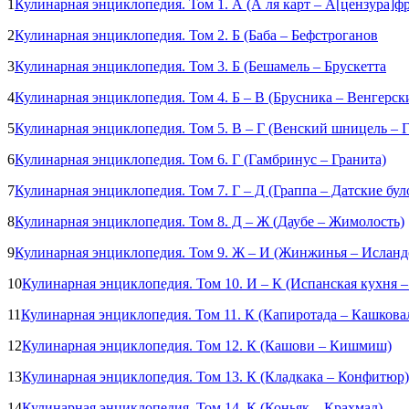
1
Кулинарная энциклопедия. Том 1. А (А ля карт – А[цензура]
2
Кулинарная энциклопедия. Том 2. Б (Баба – Бефстроганов
3
Кулинарная энциклопедия. Том 3. Б (Бешамель – Брускетта
4
Кулинарная энциклопедия. Том 4. Б – В (Брусника – Венгерск
5
Кулинарная энциклопедия. Том 5. В – Г (Венский шницель – 
6
Кулинарная энциклопедия. Том 6. Г (Гамбринус – Гранита)
7
Кулинарная энциклопедия. Том 7. Г – Д (Граппа – Датские бул
8
Кулинарная энциклопедия. Том 8. Д – Ж (Даубе – Жимолость)
9
Кулинарная энциклопедия. Том 9. Ж – И (Жинжинья – Исландс
10
Кулинарная энциклопедия. Том 10. И – К (Испанская кухня 
11
Кулинарная энциклопедия. Том 11. К (Капиротада – Кашкова
12
Кулинарная энциклопедия. Том 12. К (Кашови – Кишмиш)
13
Кулинарная энциклопедия. Том 13. К (Кладкака – Конфитюр)
14
Кулинарная энциклопедия. Том 14. К (Коньяк – Крахмал)